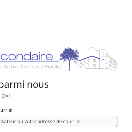
 parmi nous
e @VF
urriel