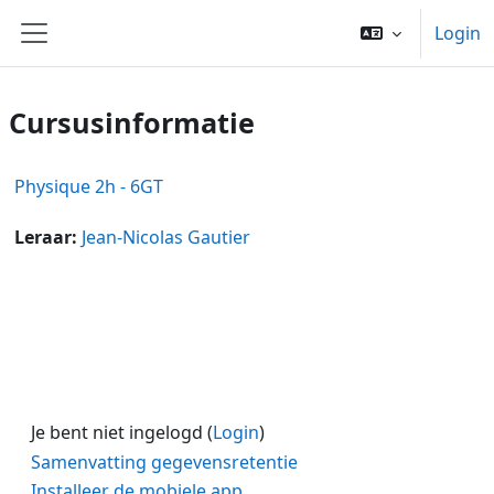
Ga naar hoofdinhoud
Login
Zijpaneel
Cursusinformatie
Physique 2h - 6GT
Leraar:
Jean-Nicolas Gautier
Je bent niet ingelogd (
Login
)
Samenvatting gegevensretentie
Installeer de mobiele app